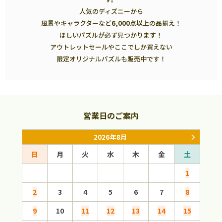
人気のディズニーから
風景やキャラクターなど
6,000点以上
の品揃え！
ほしいパズルが必ず見つかります！
アウトレットセールやここでしか買えない
限定オリジナルパズルも販売中です！
営業日のご案内
2026年8月
日
月
火
水
木
金
土
日
1
2
3
4
5
6
7
8
6
9
10
11
12
13
14
15
13