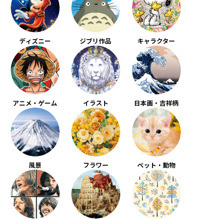
ディズニー
ジブリ作品
キャラクター
アニメ・ゲーム
イラスト
日本画・吉祥柄
風景
フラワー
ペット・動物