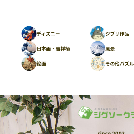
ディズニー
ジブリ作品
日本画・吉祥柄
風景
絵画
その他パズ
since 2003