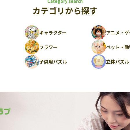
Category search
カテゴリから探す
キャラクター
アニメ・ゲ
フラワー
ペット・動
ル
子供用パズル
立体パズル