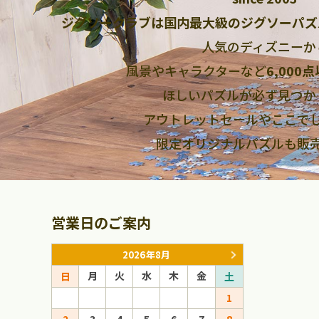
ジグソークラブは国内最大級のジグソーパズ
人気のディズニーか
風景やキャラクターなど
6,000
ほしいパズルが必ず見つか
アウトレットセールやここで
限定オリジナルパズルも販
営業日のご案内
2026年8月
月
火
水
木
金
月
火
日
土
日
1
1
2
3
4
5
6
7
8
6
7
8