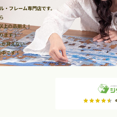
ル・フレーム専門店です。
ら
点以上
の品揃え！
ります！
しか買えない
売中です！
2026年9月
2026年10月
4
水
木
金
月
火
水
木
金
土
日
土
2
3
4
5
1
2
3
9
10
11
12
4
5
6
7
8
9
10