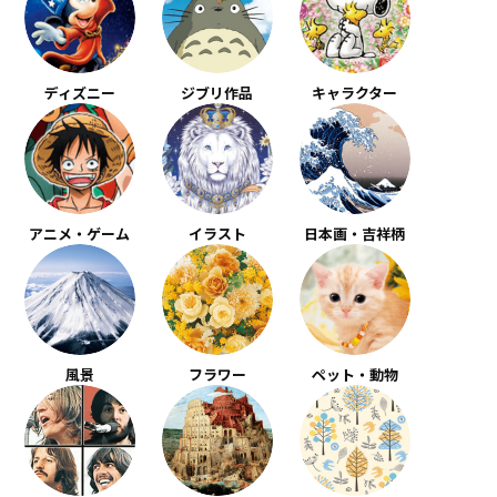
ディズニー
ジブリ作品
キャラクター
アニメ・ゲーム
イラスト
日本画・吉祥柄
風景
フラワー
ペット・動物