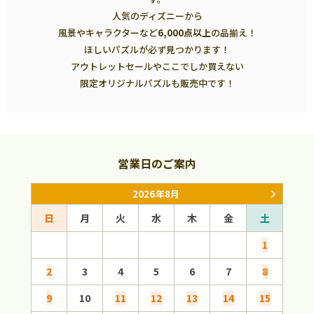
人気のディズニーから
風景やキャラクターなど
6,000点以上
の品揃え！
ほしいパズルが必ず見つかります！
アウトレットセールやここでしか買えない
限定オリジナルパズルも販売中です！
営業日のご案内
2026年8月
日
月
火
水
木
金
土
日
1
2
3
4
5
6
7
8
6
9
10
11
12
13
14
15
13