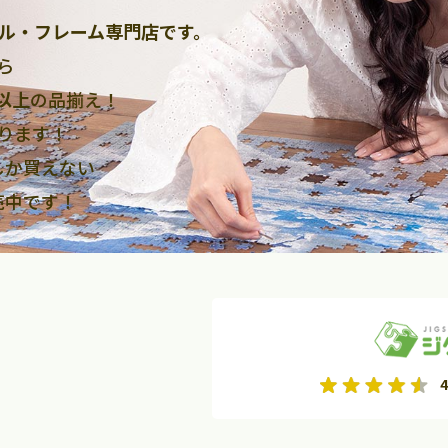
ル・フレーム専門店です。
ら
点以上
の品揃え！
ります！
しか買えない
売中です！
2026年9月
2026年10月
4
水
木
金
月
火
水
木
金
土
日
土
2
3
4
5
1
2
3
9
10
11
12
4
5
6
7
8
9
10