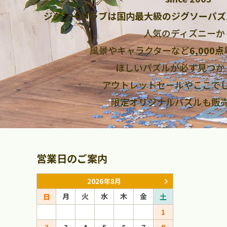
ジグソークラブは国内最大級のジグソーパズ
人気のディズニーか
風景やキャラクターなど
6,000
ほしいパズルが必ず見つか
アウトレットセールやここで
限定オリジナルパズルも販
営業日のご案内
2026年8月
月
火
水
木
金
月
火
日
土
日
1
1
2
3
4
5
6
7
8
6
7
8