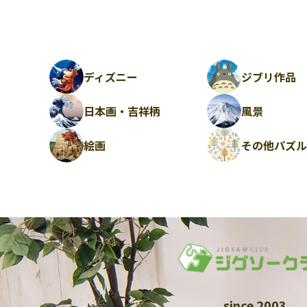
ディズニー
ジブリ作品
日本画・吉祥柄
風景
絵画
その他パズ
since 2003