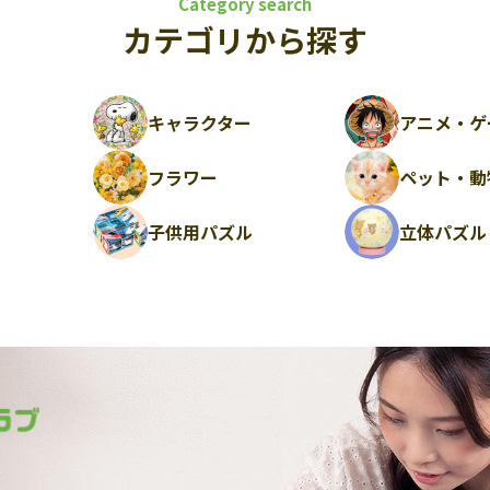
Category search
カテゴリから探す
キャラクター
アニメ・ゲ
フラワー
ペット・動
ル
子供用パズル
立体パズル