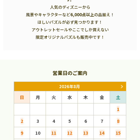
人気のディズニーから
風景やキャラクターなど
6,000点以上
の品揃え！
ほしいパズルが必ず見つかります！
アウトレットセールやここでしか買えない
限定オリジナルパズルも販売中です！
営業日のご案内
2026年8月
日
月
火
水
木
金
土
日
1
2
3
4
5
6
7
8
6
9
10
11
12
13
14
15
13