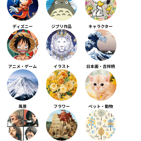
ディズニー
ジブリ作品
キャラクター
アニメ・ゲーム
イラスト
日本画・吉祥柄
風景
フラワー
ペット・動物