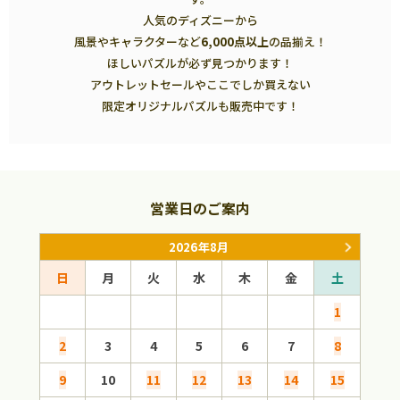
人気のディズニーから
風景やキャラクターなど
6,000点以上
の品揃え！
ほしいパズルが必ず見つかります！
アウトレットセールやここでしか買えない
限定オリジナルパズルも販売中です！
営業日のご案内
2026年8月
日
月
火
水
木
金
土
日
1
2
3
4
5
6
7
8
6
9
10
11
12
13
14
15
13