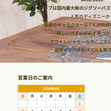
ジグソークラブは国内最大級のジグソーパズ
人気のディズニーか
風景やキャラクターなど
6,000
ほしいパズルが必ず見つか
アウトレットセールやここで
限定オリジナルパズルも販
営業日のご案内
2026年8月
月
火
水
木
金
月
火
日
土
日
1
1
2
3
4
5
6
7
8
6
7
8