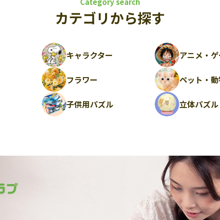
Category search
カテゴリから探す
キャラクター
アニメ・ゲ
フラワー
ペット・動
ル
子供用パズル
立体パズル