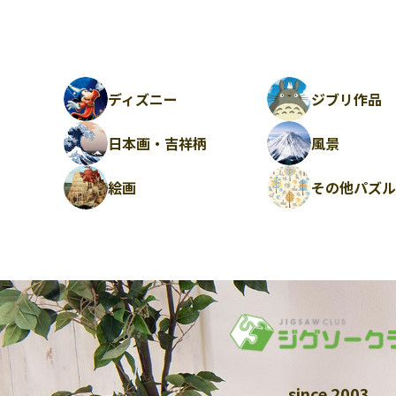
ディズニー
ジブリ作品
日本画・吉祥柄
風景
絵画
その他パズ
since 2003