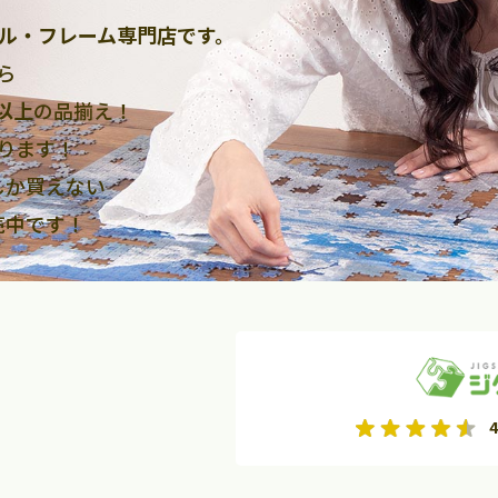
ル・フレーム専門店です。
ら
点以上
の品揃え！
ります！
しか買えない
売中です！
2026年9月
2026年10月
4
水
木
金
月
火
水
木
金
土
日
土
2
3
4
5
1
2
3
9
10
11
12
4
5
6
7
8
9
10