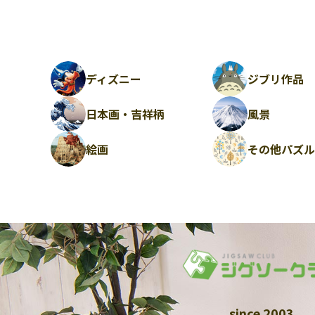
ディズニー
ジブリ作品
日本画・吉祥柄
風景
絵画
その他パズ
since 2003