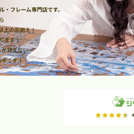
ル・フレーム専門店です。
ら
点以上
の品揃え！
ります！
しか買えない
売中です！
2026年9月
2026年10月
4
水
木
金
月
火
水
木
金
土
日
土
2
3
4
5
1
2
3
9
10
11
12
4
5
6
7
8
9
10