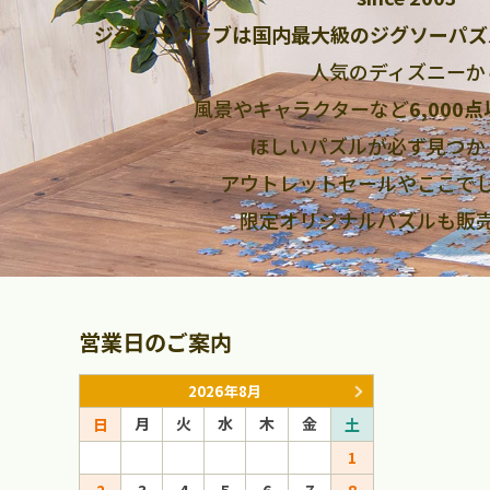
ジグソークラブは国内最大級のジグソーパズ
人気のディズニーか
風景やキャラクターなど
6,000
ほしいパズルが必ず見つか
アウトレットセールやここで
限定オリジナルパズルも販
営業日のご案内
2026年8月
月
火
水
木
金
月
火
日
土
日
1
1
2
3
4
5
6
7
8
6
7
8