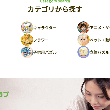
Category search
カテゴリから探す
キャラクター
アニメ・ゲ
フラワー
ペット・動
ル
子供用パズル
立体パズル