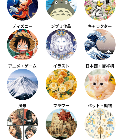
ディズニー
ジブリ作品
キャラクター
アニメ・ゲーム
イラスト
日本画・吉祥柄
風景
フラワー
ペット・動物