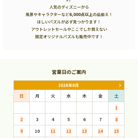
人気のディズニーから
風景やキャラクターなど
6,000点以上
の品揃え！
ほしいパズルが必ず見つかります！
アウトレットセールやここでしか買えない
限定オリジナルパズルも販売中です！
営業日のご案内
2026年8月
日
月
火
水
木
金
土
日
1
2
3
4
5
6
7
8
6
9
10
11
12
13
14
15
13