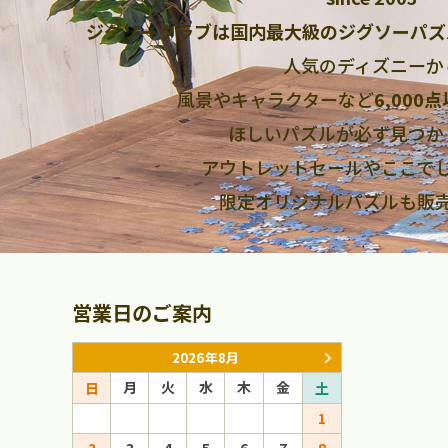
ジグソークラブは国内最大級のジグソーパズ
人気のディズニーか
風景やキャラクターなど
6,000
ほしいパズルが必ず見つか
アウトレットセールやここで
限定オリジナルパズルも販
営業日のご案内
2026年8月
月
火
水
木
金
月
火
日
土
日
1
1
2
3
4
5
6
7
8
6
7
8