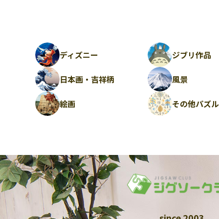
ディズニー
ジブリ作品
日本画・吉祥柄
風景
絵画
その他パズ
since 2003