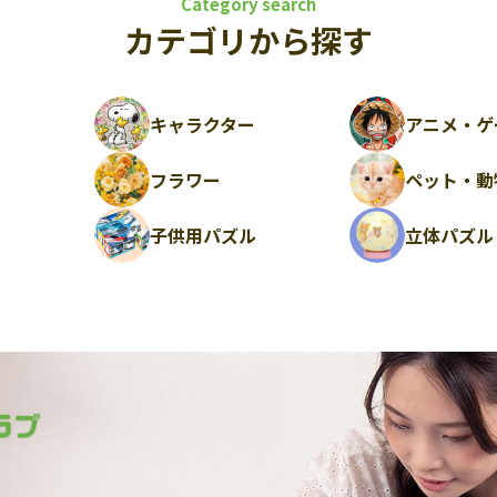
Category search
カテゴリから探す
キャラクター
アニメ・ゲ
フラワー
ペット・動
ル
子供用パズル
立体パズル