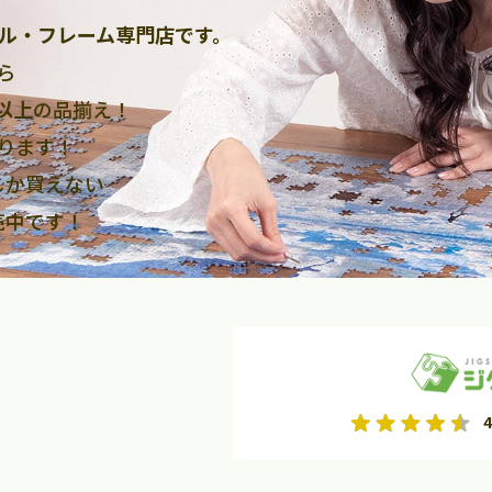
ル・フレーム専門店です。
ら
点以上
の品揃え！
ります！
しか買えない
売中です！
2026年9月
2026年10月
4
水
木
金
月
火
水
木
金
土
日
土
2
3
4
5
1
2
3
9
10
11
12
4
5
6
7
8
9
10