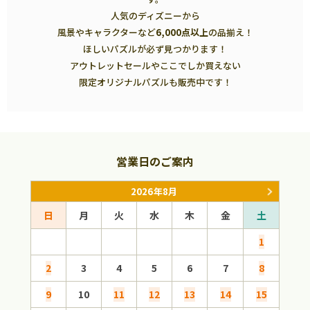
人気のディズニーから
風景やキャラクターなど
6,000点以上
の品揃え！
ほしいパズルが必ず見つかります！
アウトレットセールやここでしか買えない
限定オリジナルパズルも販売中です！
営業日のご案内
2026年8月
日
月
火
水
木
金
土
日
1
2
3
4
5
6
7
8
6
9
10
11
12
13
14
15
13