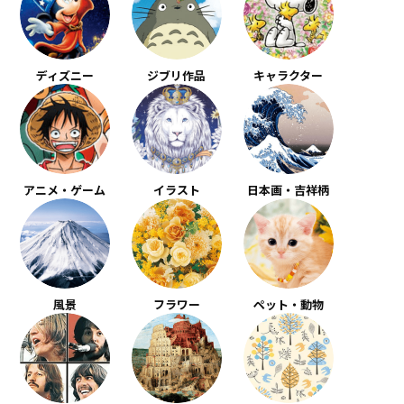
ディズニー
ジブリ作品
キャラクター
アニメ・ゲーム
イラスト
日本画・吉祥柄
風景
フラワー
ペット・動物