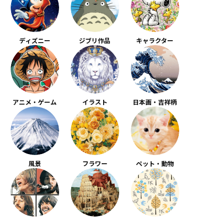
ディズニー
ジブリ作品
キャラクター
アニメ・ゲーム
イラスト
日本画・吉祥柄
風景
フラワー
ペット・動物