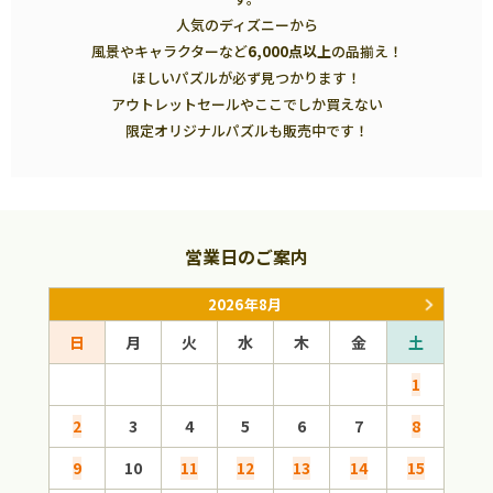
人気のディズニーから
風景やキャラクターなど
6,000点以上
の品揃え！
ほしいパズルが必ず見つかります！
アウトレットセールやここでしか買えない
限定オリジナルパズルも販売中です！
営業日のご案内
2026年8月
日
月
火
水
木
金
土
日
1
2
3
4
5
6
7
8
6
9
10
11
12
13
14
15
13