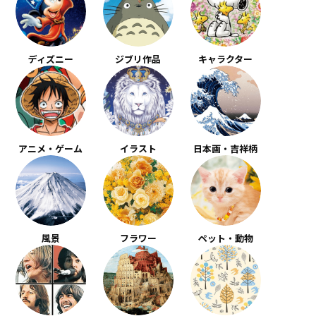
ディズニー
ジブリ作品
キャラクター
アニメ・ゲーム
イラスト
日本画・吉祥柄
風景
フラワー
ペット・動物