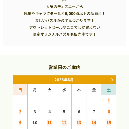
人気のディズニーから
風景やキャラクターなど
6,000点以上
の品揃え！
ほしいパズルが必ず見つかります！
アウトレットセールやここでしか買えない
限定オリジナルパズルも販売中です！
営業日のご案内
2026年8月
日
月
火
水
木
金
土
日
1
2
3
4
5
6
7
8
6
9
10
11
12
13
14
15
13