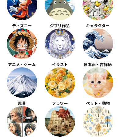
ディズニー
ジブリ作品
キャラクター
アニメ・ゲーム
イラスト
日本画・吉祥柄
風景
フラワー
ペット・動物