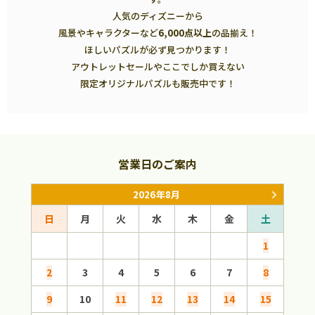
人気のディズニーから
風景やキャラクターなど
6,000点以上
の品揃え！
ほしいパズルが必ず見つかります！
アウトレットセールやここでしか買えない
限定オリジナルパズルも販売中です！
営業日のご案内
2026年8月
日
月
火
水
木
金
土
日
1
2
3
4
5
6
7
8
6
9
10
11
12
13
14
15
13