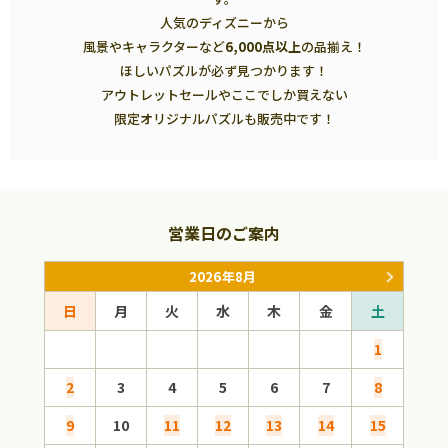
人気のディズニーから
風景やキャラクターなど
6,000点以上
の品揃え！
ほしいパズルが必ず見つかります！
アウトレットセールやここでしか買えない
限定オリジナルパズルも販売中です！
営業日のご案内
2026年8月
日
月
火
水
木
金
土
日
1
2
3
4
5
6
7
8
6
9
10
11
12
13
14
15
13