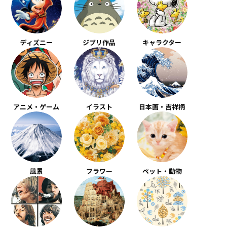
ディズニー
ジブリ作品
キャラクター
アニメ・ゲーム
イラスト
日本画・吉祥柄
風景
フラワー
ペット・動物