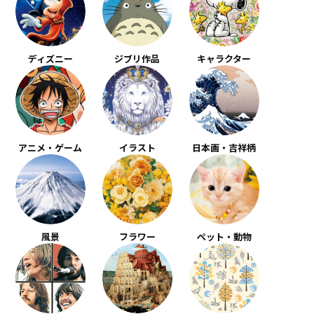
ディズニー
ジブリ作品
キャラクター
アニメ・ゲーム
イラスト
日本画・吉祥柄
風景
フラワー
ペット・動物