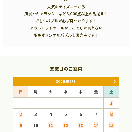
人気のディズニーから
風景やキャラクターなど
6,000点以上
の品揃え！
ほしいパズルが必ず見つかります！
アウトレットセールやここでしか買えない
限定オリジナルパズルも販売中です！
営業日のご案内
2026年8月
日
月
火
水
木
金
土
日
1
2
3
4
5
6
7
8
6
9
10
11
12
13
14
15
13