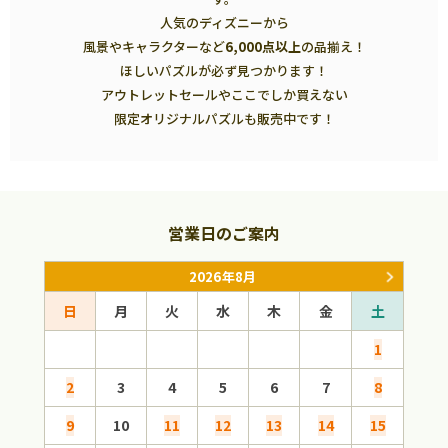
人気のディズニーから
風景やキャラクターなど
6,000点以上
の品揃え！
ほしいパズルが必ず見つかります！
アウトレットセールやここでしか買えない
限定オリジナルパズルも販売中です！
営業日のご案内
2026年8月
日
月
火
水
木
金
土
日
1
2
3
4
5
6
7
8
6
9
10
11
12
13
14
15
13