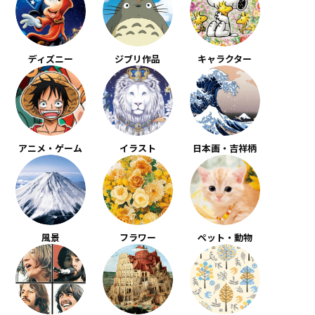
ディズニー
ジブリ作品
キャラクター
アニメ・ゲーム
イラスト
日本画・吉祥柄
風景
フラワー
ペット・動物