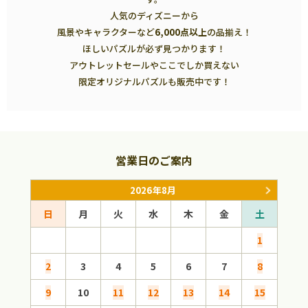
人気のディズニーから
風景やキャラクターなど
6,000点以上
の品揃え！
ほしいパズルが必ず見つかります！
アウトレットセールやここでしか買えない
限定オリジナルパズルも販売中です！
営業日のご案内
2026年8月
日
月
火
水
木
金
土
日
1
2
3
4
5
6
7
8
6
9
10
11
12
13
14
15
13