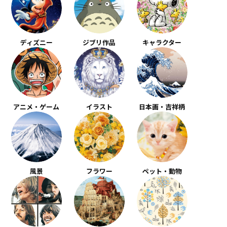
ディズニー
ジブリ作品
キャラクター
アニメ・ゲーム
イラスト
日本画・吉祥柄
風景
フラワー
ペット・動物