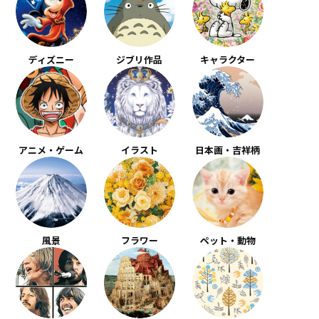
ディズニー
ジブリ作品
キャラクター
アニメ・ゲーム
イラスト
日本画・吉祥柄
風景
フラワー
ペット・動物