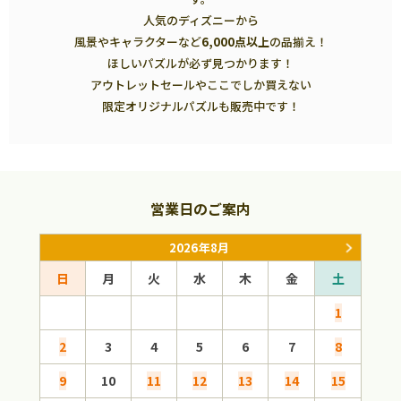
人気のディズニーから
風景やキャラクターなど
6,000点以上
の品揃え！
ほしいパズルが必ず見つかります！
アウトレットセールやここでしか買えない
限定オリジナルパズルも販売中です！
営業日のご案内
2026年8月
日
月
火
水
木
金
土
日
1
2
3
4
5
6
7
8
6
9
10
11
12
13
14
15
13