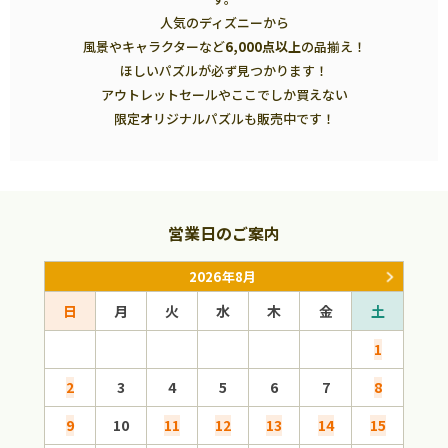
人気のディズニーから
風景やキャラクターなど
6,000点以上
の品揃え！
ほしいパズルが必ず見つかります！
アウトレットセールやここでしか買えない
限定オリジナルパズルも販売中です！
営業日のご案内
2026年8月
日
月
火
水
木
金
土
日
1
2
3
4
5
6
7
8
6
9
10
11
12
13
14
15
13