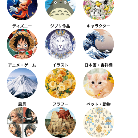
ディズニー
ジブリ作品
キャラクター
アニメ・ゲーム
イラスト
日本画・吉祥柄
風景
フラワー
ペット・動物