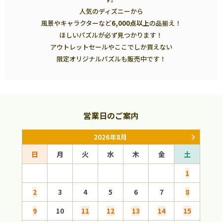
人気のディズニーから
風景やキャラクターなど
6,000点以上
の品揃え！
ほしいパズルが必ず見つかります！
アウトレットセールやここでしか買えない
限定オリジナルパズルも販売中です！
営業日のご案内
2026年8月
日
月
火
水
木
金
土
日
1
2
3
4
5
6
7
8
6
9
10
11
12
13
14
15
13