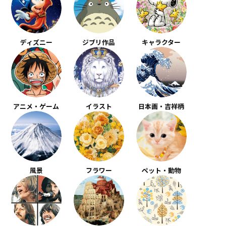
ディズニー
ジブリ作品
キャラクター
アニメ・ゲーム
イラスト
日本画・吉祥柄
風景
フラワー
ペット・動物