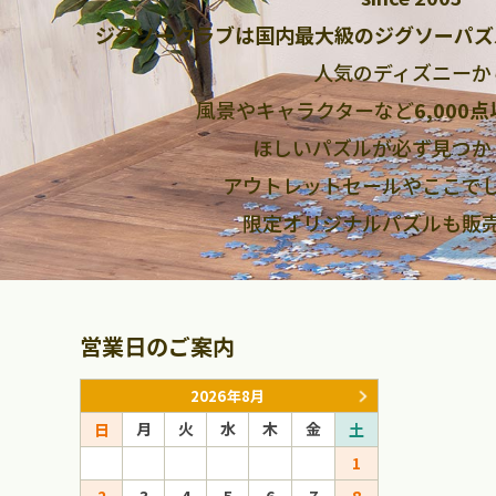
ジグソークラブは国内最大級のジグソーパズ
人気のディズニーか
風景やキャラクターなど
6,000
ほしいパズルが必ず見つか
アウトレットセールやここで
限定オリジナルパズルも販
営業日のご案内
2026年8月
月
火
水
木
金
月
火
日
土
日
1
1
2
3
4
5
6
7
8
6
7
8