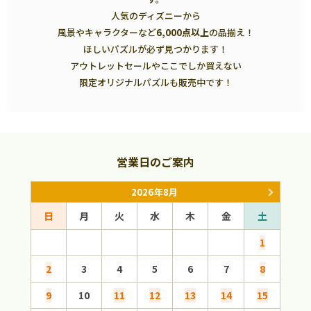
人気のディズニーから
風景やキャラクターなど
6,000点以上
の品揃え！
ほしいパズルが必ず見つかります！
アウトレットセールやここでしか買えない
限定オリジナルパズルも販売中です！
営業日のご案内
2026年8月
日
月
火
水
木
金
土
日
1
2
3
4
5
6
7
8
6
9
10
11
12
13
14
15
13