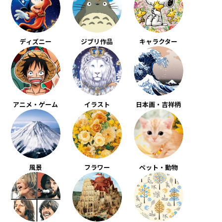
ディズニー
ジブリ作品
キャラクター
アニメ・ゲーム
イラスト
日本画・吉祥柄
風景
フラワー
ペット・動物