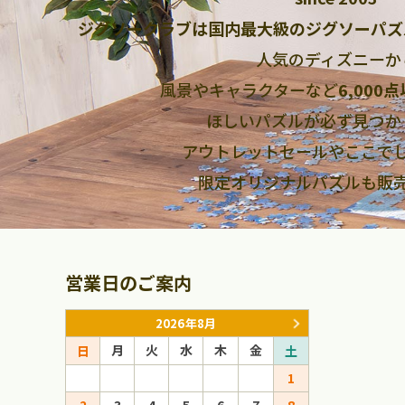
ジグソークラブは国内最大級のジグソーパズ
人気のディズニーか
風景やキャラクターなど
6,000
ほしいパズルが必ず見つか
アウトレットセールやここで
限定オリジナルパズルも販
営業日のご案内
2026年8月
月
火
水
木
金
月
火
日
土
日
1
1
2
3
4
5
6
7
8
6
7
8