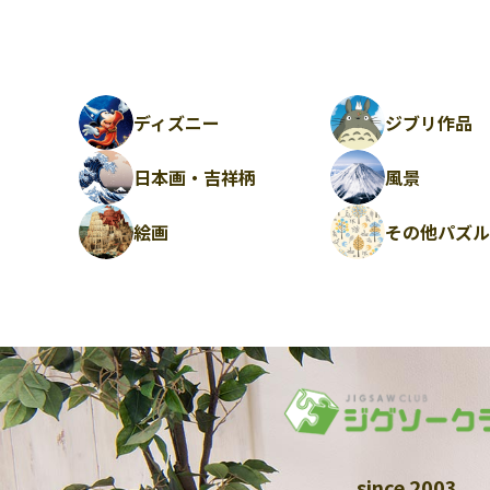
ディズニー
ジブリ作品
日本画・吉祥柄
風景
絵画
その他パズ
since 2003