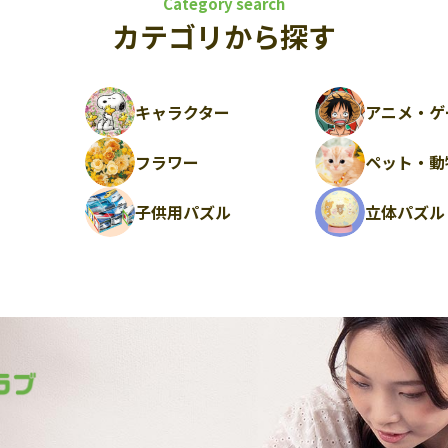
Category search
カテゴリから探す
キャラクター
アニメ・ゲ
フラワー
ペット・動
ル
子供用パズル
立体パズル