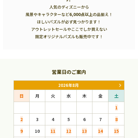
人気のディズニーから
風景やキャラクターなど
6,000点以上
の品揃え！
ほしいパズルが必ず見つかります！
アウトレットセールやここでしか買えない
限定オリジナルパズルも販売中です！
営業日のご案内
2026年8月
日
月
火
水
木
金
土
日
1
2
3
4
5
6
7
8
6
9
10
11
12
13
14
15
13