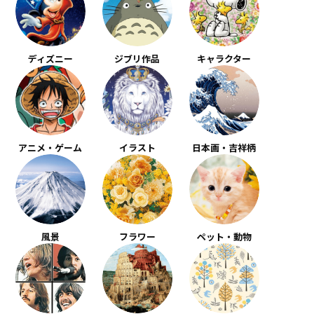
ディズニー
ジブリ作品
キャラクター
アニメ・ゲーム
イラスト
日本画・吉祥柄
風景
フラワー
ペット・動物