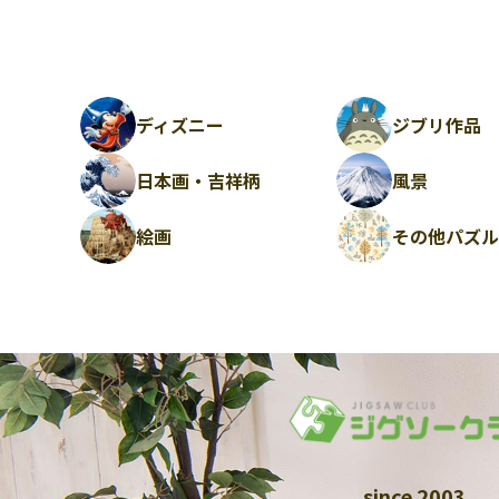
ディズニー
ジブリ作品
日本画・吉祥柄
風景
絵画
その他パズ
since 2003