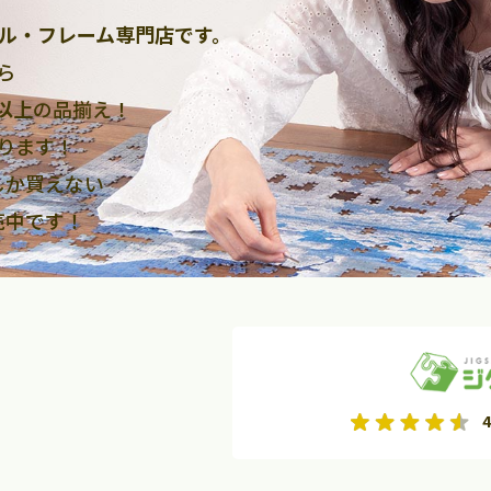
ル・フレーム専門店です。
ら
点以上
の品揃え！
ります！
しか買えない
売中です！
2026年9月
2026年10月
4
水
木
金
月
火
水
木
金
土
日
土
2
3
4
5
1
2
3
9
10
11
12
4
5
6
7
8
9
10