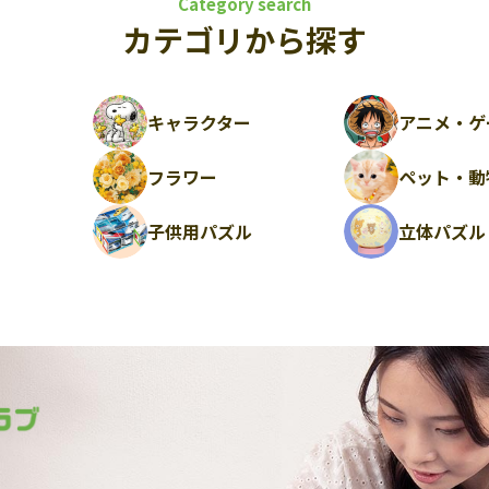
Category search
カテゴリから探す
キャラクター
アニメ・ゲ
フラワー
ペット・動
ル
子供用パズル
立体パズル