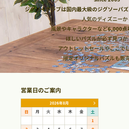
ジグソークラブは国内最大級のジグソーパズ
人気のディズニーか
風景やキャラクターなど
6,000
ほしいパズルが必ず見つか
アウトレットセールやここで
限定オリジナルパズルも販
営業日のご案内
2026年8月
月
火
水
木
金
月
火
日
土
日
1
1
2
3
4
5
6
7
8
6
7
8