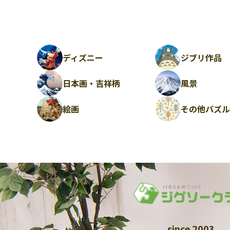
ディズニー
ジブリ作品
日本画・吉祥柄
風景
絵画
その他パズ
since 2003