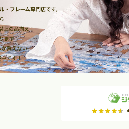
ル・フレーム専門店です。
ら
点以上
の品揃え！
ります！
しか買えない
売中です！
2026年9月
2026年10月
4
水
木
金
月
火
水
木
金
土
日
土
2
3
4
5
1
2
3
9
10
11
12
4
5
6
7
8
9
10