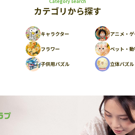
Category search
カテゴリから探す
キャラクター
アニメ・ゲ
フラワー
ペット・動
ル
子供用パズル
立体パズル