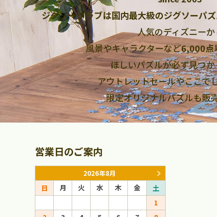
ジグソークラブは国内最大級のジグソーパズ
人気のディズニーか
風景やキャラクターなど
6,000
ほしいパズルが必ず見つか
アウトレットセールやここで
限定オリジナルパズルも販
営業日のご案内
2026年8月
月
火
水
木
金
月
火
日
土
日
1
1
2
3
4
5
6
7
8
6
7
8