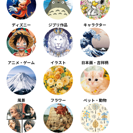
ディズニー
ジブリ作品
キャラクター
アニメ・ゲーム
イラスト
日本画・吉祥柄
風景
フラワー
ペット・動物