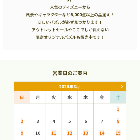
人気のディズニーから
風景やキャラクターなど
6,000点以上
の品揃え！
ほしいパズルが必ず見つかります！
アウトレットセールやここでしか買えない
限定オリジナルパズルも販売中です！
営業日のご案内
2026年8月
日
月
火
水
木
金
土
日
1
2
3
4
5
6
7
8
6
9
10
11
12
13
14
15
13