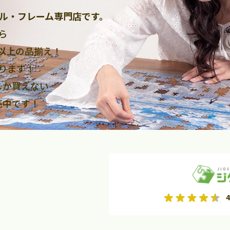
ル・フレーム専門店です。
ら
点以上
の品揃え！
ります！
しか買えない
売中です！
2026年9月
2026年10月
4
水
木
金
月
火
水
木
金
土
日
土
2
3
4
5
1
2
3
9
10
11
12
4
5
6
7
8
9
10