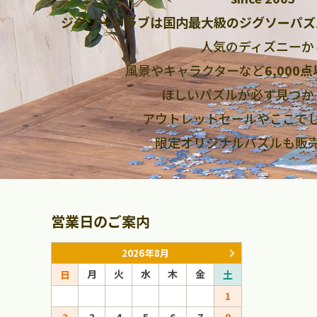
ジグソークラブは国内最大級のジグソーパズ
人気のディズニーか
風景やキャラクターなど
6,000
ほしいパズルが必ず見つか
アウトレットセールやここで
限定オリジナルパズルも販
営業日のご案内
2026年8月
月
火
水
木
金
月
火
日
土
日
1
1
2
3
4
5
6
7
8
6
7
8