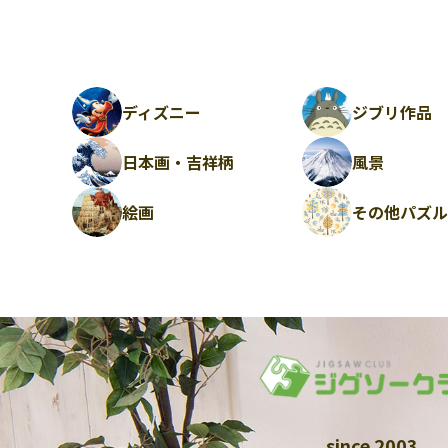
ディズニー
ジブリ作品
日本画・吉祥柄
風景
絵画
その他パズ
since 2003