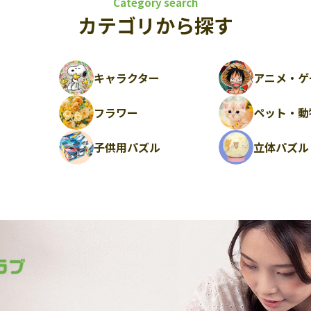
Category search
カテゴリから探す
キャラクター
アニメ・ゲ
フラワー
ペット・動
ル
子供用パズル
立体パズル