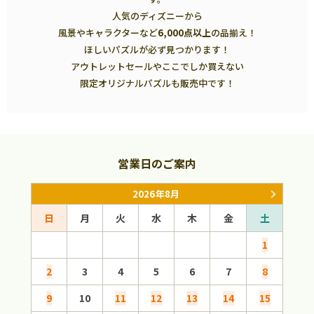
人気のディズニーから
風景やキャラクターなど
6,000点以上
の品揃え！
ほしいパズルが必ず見つかります！
アウトレットセールやここでしか買えない
限定オリジナルパズルも販売中です！
営業日のご案内
2026年8月
日
月
火
水
木
金
土
日
1
2
3
4
5
6
7
8
6
9
10
11
12
13
14
15
13