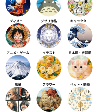
ディズニー
ジブリ作品
キャラクター
アニメ・ゲーム
イラスト
日本画・吉祥柄
風景
フラワー
ペット・動物