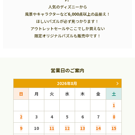
人気のディズニーから
風景やキャラクターなど
6,000点以上
の品揃え！
ほしいパズルが必ず見つかります！
アウトレットセールやここでしか買えない
限定オリジナルパズルも販売中です！
営業日のご案内
2026年8月
日
月
火
水
木
金
土
日
1
2
3
4
5
6
7
8
6
9
10
11
12
13
14
15
13