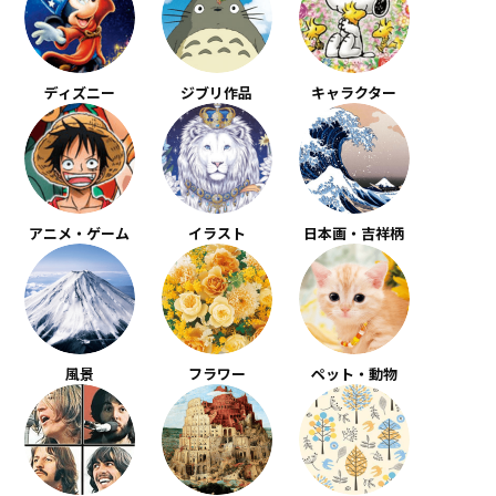
ディズニー
ジブリ作品
キャラクター
アニメ・ゲーム
イラスト
日本画・吉祥柄
風景
フラワー
ペット・動物