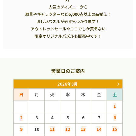
人気のディズニーから
風景やキャラクターなど
6,000点以上
の品揃え！
ほしいパズルが必ず見つかります！
アウトレットセールやここでしか買えない
限定オリジナルパズルも販売中です！
営業日のご案内
2026年8月
日
月
火
水
木
金
土
日
1
2
3
4
5
6
7
8
6
9
10
11
12
13
14
15
13