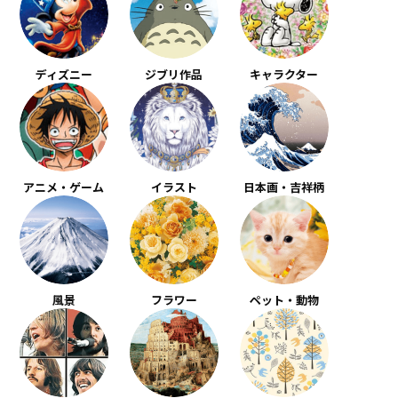
ディズニー
ジブリ作品
キャラクター
アニメ・ゲーム
イラスト
日本画・吉祥柄
風景
フラワー
ペット・動物