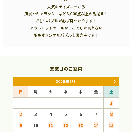
人気のディズニーから
風景やキャラクターなど
6,000点以上
の品揃え！
ほしいパズルが必ず見つかります！
アウトレットセールやここでしか買えない
限定オリジナルパズルも販売中です！
営業日のご案内
2026年8月
日
月
火
水
木
金
土
日
1
2
3
4
5
6
7
8
6
9
10
11
12
13
14
15
13