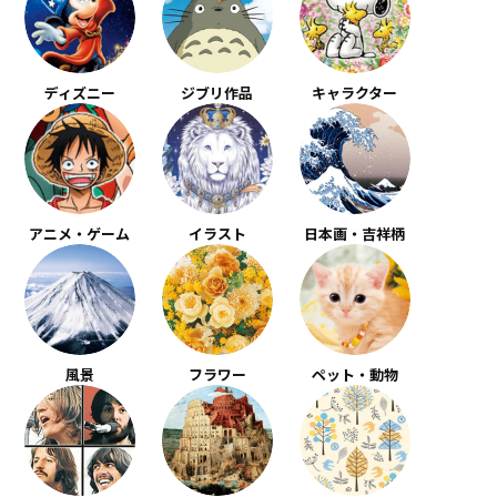
ディズニー
ジブリ作品
キャラクター
アニメ・ゲーム
イラスト
日本画・吉祥柄
風景
フラワー
ペット・動物