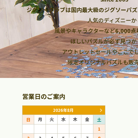
ジグソークラブは国内最大級のジグソーパズ
人気のディズニーか
風景やキャラクターなど
6,000
ほしいパズルが必ず見つか
アウトレットセールやここで
限定オリジナルパズルも販
営業日のご案内
2026年8月
月
火
水
木
金
月
火
日
土
日
1
1
2
3
4
5
6
7
8
6
7
8