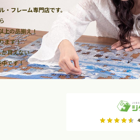
ル・フレーム専門店です。
ら
点以上
の品揃え！
ります！
しか買えない
売中です！
2026年9月
2026年10月
4
水
木
金
月
火
水
木
金
土
日
土
2
3
4
5
1
2
3
9
10
11
12
4
5
6
7
8
9
10