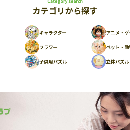
Category search
カテゴリから探す
キャラクター
アニメ・ゲ
フラワー
ペット・動
ル
子供用パズル
立体パズル