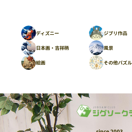
ディズニー
ジブリ作品
日本画・吉祥柄
風景
絵画
その他パズ
since 2003