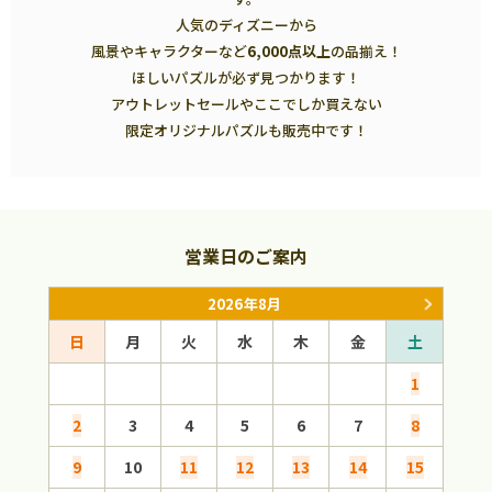
人気のディズニーから
風景やキャラクターなど
6,000点以上
の品揃え！
ほしいパズルが必ず見つかります！
アウトレットセールやここでしか買えない
限定オリジナルパズルも販売中です！
営業日のご案内
2026年8月
日
月
火
水
木
金
土
日
1
2
3
4
5
6
7
8
6
9
10
11
12
13
14
15
13