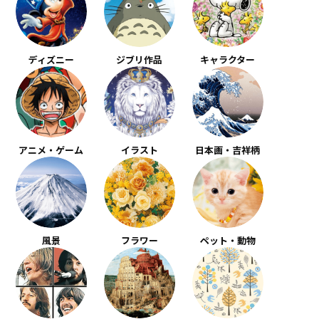
ディズニー
ジブリ作品
キャラクター
アニメ・ゲーム
イラスト
日本画・吉祥柄
風景
フラワー
ペット・動物