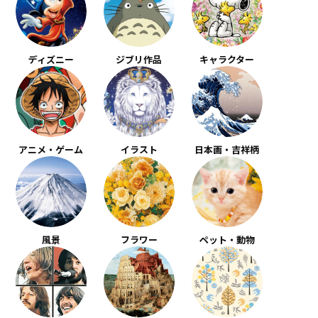
ディズニー
ジブリ作品
キャラクター
アニメ・ゲーム
イラスト
日本画・吉祥柄
風景
フラワー
ペット・動物