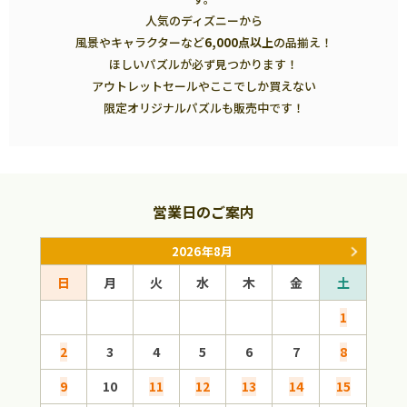
人気のディズニーから
風景やキャラクターなど
6,000点以上
の品揃え！
ほしいパズルが必ず見つかります！
アウトレットセールやここでしか買えない
限定オリジナルパズルも販売中です！
営業日のご案内
2026年8月
日
月
火
水
木
金
土
日
1
2
3
4
5
6
7
8
6
9
10
11
12
13
14
15
13