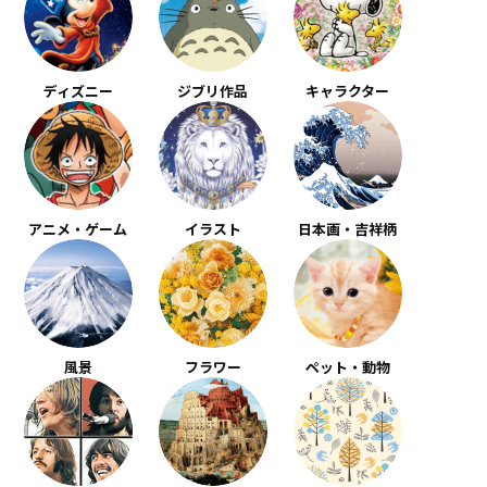
ディズニー
ジブリ作品
キャラクター
アニメ・ゲーム
イラスト
日本画・吉祥柄
風景
フラワー
ペット・動物