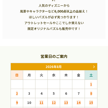
人気のディズニーから
風景やキャラクターなど
6,000点以上
の品揃え！
ほしいパズルが必ず見つかります！
アウトレットセールやここでしか買えない
限定オリジナルパズルも販売中です！
営業日のご案内
2026年8月
日
月
火
水
木
金
土
日
1
2
3
4
5
6
7
8
6
9
10
11
12
13
14
15
13