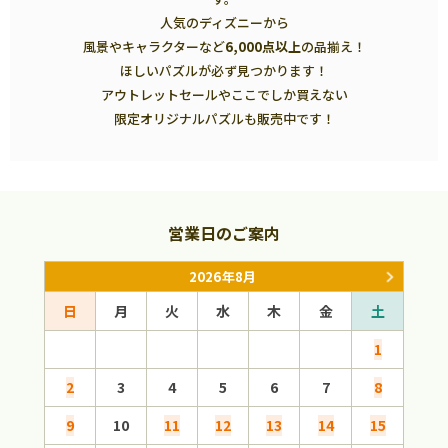
人気のディズニーから
風景やキャラクターなど
6,000点以上
の品揃え！
ほしいパズルが必ず見つかります！
アウトレットセールやここでしか買えない
限定オリジナルパズルも販売中です！
営業日のご案内
2026年8月
日
月
火
水
木
金
土
日
1
2
3
4
5
6
7
8
6
9
10
11
12
13
14
15
13