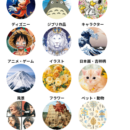
ディズニー
ジブリ作品
キャラクター
アニメ・ゲーム
イラスト
日本画・吉祥柄
風景
フラワー
ペット・動物