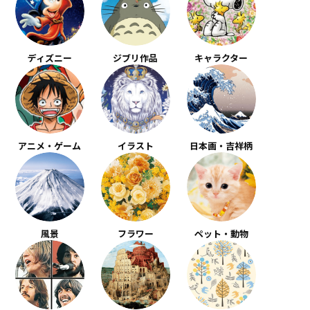
ディズニー
ジブリ作品
キャラクター
アニメ・ゲーム
イラスト
日本画・吉祥柄
風景
フラワー
ペット・動物