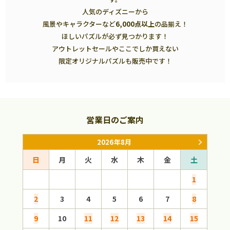
人気のディズニーから
風景やキャラクターなど
6,000点以上
の品揃え！
ほしいパズルが必ず見つかります！
アウトレットセールやここでしか買えない
限定オリジナルパズルも販売中です！
営業日のご案内
2026年8月
日
月
火
水
木
金
土
日
1
2
3
4
5
6
7
8
6
9
10
11
12
13
14
15
13