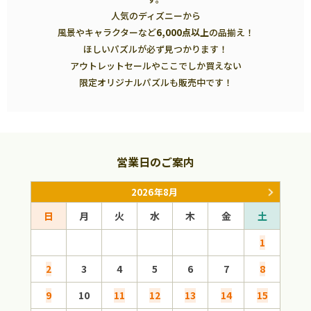
人気のディズニーから
風景やキャラクターなど
6,000点以上
の品揃え！
ほしいパズルが必ず見つかります！
アウトレットセールやここでしか買えない
限定オリジナルパズルも販売中です！
営業日のご案内
2026年8月
日
月
火
水
木
金
土
日
1
2
3
4
5
6
7
8
6
9
10
11
12
13
14
15
13