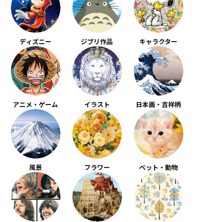
ディズニー
ジブリ作品
キャラクター
アニメ・ゲーム
イラスト
日本画・吉祥柄
風景
フラワー
ペット・動物