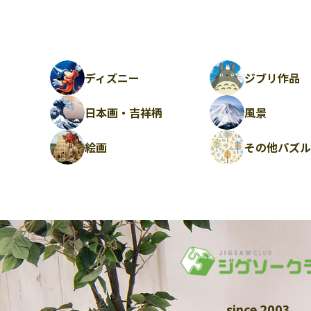
ディズニー
ジブリ作品
日本画・吉祥柄
風景
絵画
その他パズ
since 2003