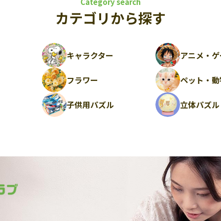
Category search
カテゴリから探す
キャラクター
アニメ・ゲ
フラワー
ペット・動
ル
子供用パズル
立体パズル