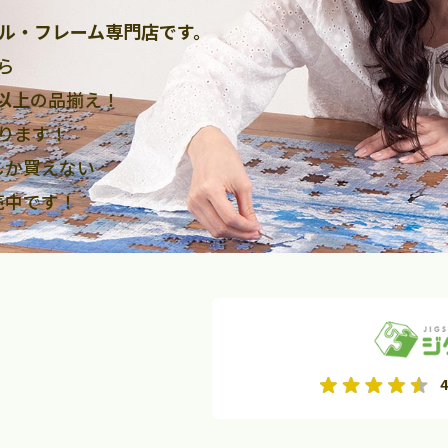
ル・フレーム専門店です。
ら
点以上
の品揃え！
ります！
しか買えない
売中です！
2026年9月
2026年10月
4
水
木
金
月
火
水
木
金
土
日
土
2
3
4
5
1
2
3
9
10
11
12
4
5
6
7
8
9
10