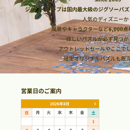
ジグソークラブは国内最大級のジグソーパズ
人気のディズニーか
風景やキャラクターなど
6,000
ほしいパズルが必ず見つか
アウトレットセールやここで
限定オリジナルパズルも販
営業日のご案内
2026年8月
月
火
水
木
金
月
火
日
土
日
1
1
2
3
4
5
6
7
8
6
7
8