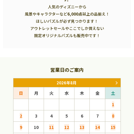
人気のディズニーから
風景やキャラクターなど
6,000点以上
の品揃え！
ほしいパズルが必ず見つかります！
アウトレットセールやここでしか買えない
限定オリジナルパズルも販売中です！
営業日のご案内
2026年8月
日
月
火
水
木
金
土
日
1
2
3
4
5
6
7
8
6
9
10
11
12
13
14
15
13