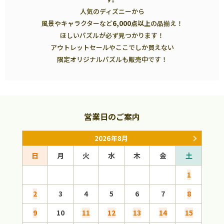
人気のディズニーから
風景やキャラクターなど
6,000点以上
の品揃え！
ほしいパズルが必ず見つかります！
アウトレットセールやここでしか買えない
限定オリジナルパズルも販売中です！
営業日のご案内
2026年8月
日
月
火
水
木
金
土
日
1
2
3
4
5
6
7
8
6
9
10
11
12
13
14
15
13