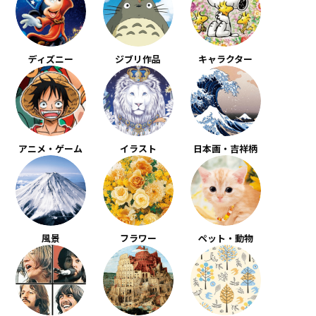
ディズニー
ジブリ作品
キャラクター
アニメ・ゲーム
イラスト
日本画・吉祥柄
風景
フラワー
ペット・動物