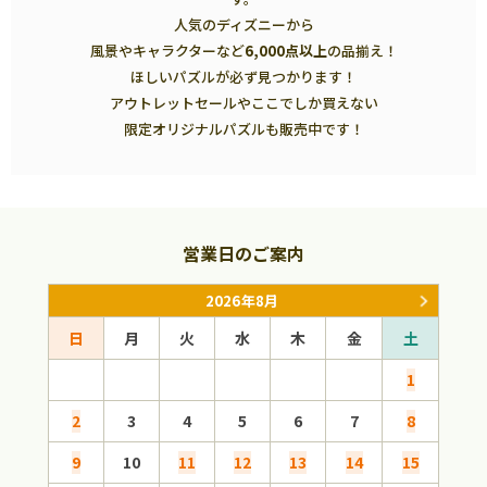
人気のディズニーから
風景やキャラクターなど
6,000点以上
の品揃え！
ほしいパズルが必ず見つかります！
アウトレットセールやここでしか買えない
限定オリジナルパズルも販売中です！
営業日のご案内
2026年8月
日
月
火
水
木
金
土
日
1
2
3
4
5
6
7
8
6
9
10
11
12
13
14
15
13