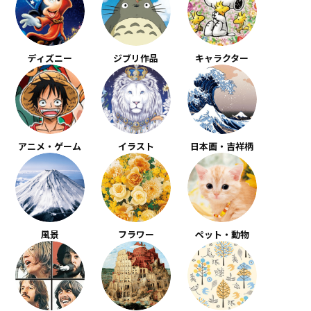
ディズニー
ジブリ作品
キャラクター
アニメ・ゲーム
イラスト
日本画・吉祥柄
風景
フラワー
ペット・動物