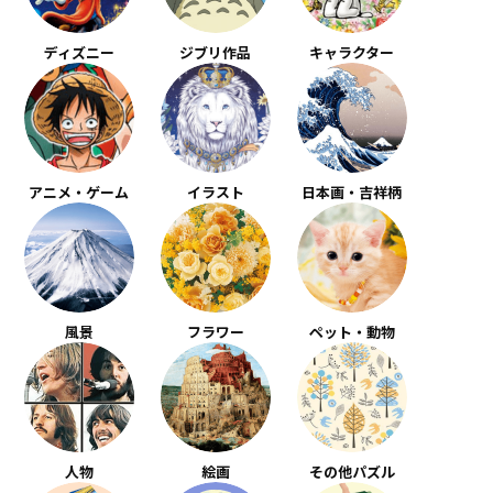
ディズニー
ジブリ作品
キャラクター
アニメ・ゲーム
イラスト
日本画・吉祥柄
風景
フラワー
ペット・動物
人物
絵画
その他パズル